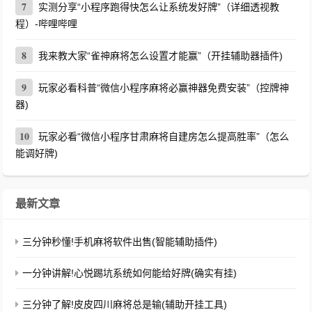
7
实测分享“小程序跑得快怎么让系统发好牌”（详细透视教
程）-哔哩哔哩
8
我来教大家“雀神麻将怎么设置才能赢”（开挂辅助器插件)
9
玩家必看科普“微信小程序麻将必赢神器免费安装”（控牌神
器)
10
玩家必看“微信小程序甘肃麻将自建房怎么提高胜率”（怎么
能调好牌)
最新文章
三分钟秒懂!手机麻将软件出售(智能辅助插件)
一分钟讲解!心悦踢坑系统如何能给好牌(确实有挂)
三分钟了解!皮皮四川麻将总是输(辅助开挂工具)