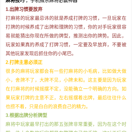
麻将技巧
，手机微乐麻将必赢神器
1.出牌习惯要放弃
打麻将的玩家最忌讳的就是养成打牌的习惯，一旦玩家在
打牌的时候养成了出牌和理牌的习惯，你的对手玩家很容
易就能猜出你现在所做的牌型，推测出你的牌势。因此，
玩家如果真的养成了打牌习惯，一定要及早放弃，不要被
其他玩家发现后抓住你的小尾巴。
2.打牌主意必须正
很多的麻将玩家都会有一些打麻将的小毛病，比如做大做
小，舍牌不了，大牌不见，小牌未和。这主要是因为玩家
在打麻将的时候摇摆不定，没能确立一个明确的方向。如
果玩家打牌的主意不正，左右摇摆着出牌，最后往往什么
也捞不着，只是白白的浪费自己的精力。
3.根据出牌分析牌型
麻将中玩家最早打出的那五张牌非常重要，因为在这个时