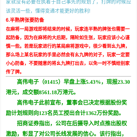
家就没有必要在执着于自己事先的规划了，打牌的时候应
该灵活一些，懂得变通才能更好的胜利!
6.半熟牌张要防备
在麻将一局游戏即将结束的时候，玩家连半熟的牌张也需要一
起防备，因为在麻将的大后期，隔轮如生张，玩家应该小心谨
慎一些。若是玩家进行的某局麻将游戏中，很少看到幺九牌，
那么场上某名玩家的手里必然会有幺九牌的对子，玩家一定要
小心防备，不要随意的将幺九牌打出去，以免一时不慎给别家
传了牌。
高伟电子（01415）早盘上涨5.43%，现报23.30
港元，成交额8561.18万港元。
高伟电子此前宣布，董事会已决定根据股份奖
励计划规则向123名员工授出合计1362万份奖励。
招商证券指出，公司在后摄导入时点推出股权
激励，彰显了对公司长线发展的信心。该行指出，