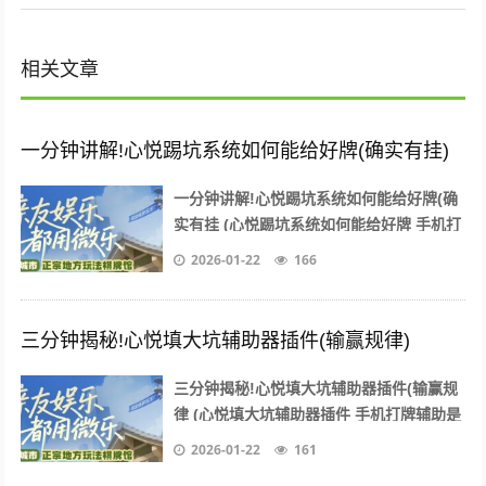
相关文章
一分钟讲解!心悦踢坑系统如何能给好牌(确实有挂)
一分钟讲解!心悦踢坑系统如何能给好牌(确
实有挂 (心悦踢坑系统如何能给好牌 手机打
牌辅助是一款可以让一直输的玩家，快速成
2026-01-22
166
为一个“必胜”的...
三分钟揭秘!心悦填大坑辅助器插件(输赢规律)
三分钟揭秘!心悦填大坑辅助器插件(输赢规
律 (心悦填大坑辅助器插件 手机打牌辅助是
一款可以让一直输的玩家，快速成为一个
2026-01-22
161
“必胜”的AI辅助...