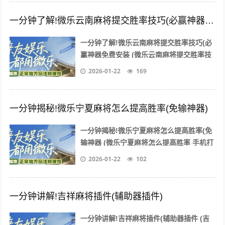
一分钟了解!微乐云南麻将提交胜率技巧(必赢神器免费安装)
一分钟了解!微乐云南麻将提交胜率技巧(必
赢神器免费安装 (微乐云南麻将提交胜率技
巧 手机打牌辅助是一款可以让一直输的玩
2026-01-22
169
家，快速成为一个“...
一分钟揭秘!微乐宁夏麻将怎么提高胜率(免输神器)
一分钟揭秘!微乐宁夏麻将怎么提高胜率(免
输神器 (微乐宁夏麻将怎么提高胜率 手机打
牌辅助是一款可以让一直输的玩家，快速成
2026-01-22
102
为一个“必胜”的...
一分钟讲解!吉祥麻将插件(辅助器插件)
一分钟讲解!吉祥麻将插件(辅助器插件 (吉