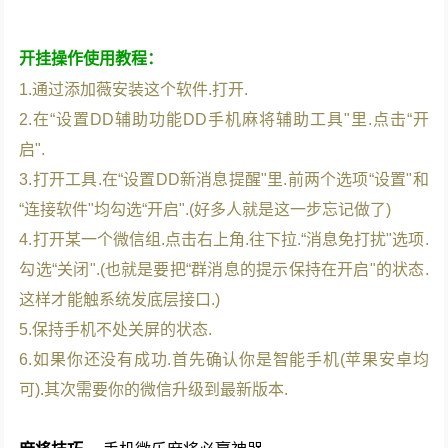
开挂操作使用教程：
1.通过添加薇安装这个软件.打开.
2.在“设置DD辅助功能DD手机麻将辅助工具"里.点击“开
启".
3.打开工具.在“设置DD新消息提醒"里.前两个选项“设置"和
“连接软件"均勾选“开启".(好多人就是这一步忘记做了)
4.打开某一个微信组.点击右上角.往下拉.“消息免打扰"选项.
勾选“关闭".(也就是要把“群消息的提示保持在开启"的状态.
这样才能触系统发底层接口.)
5.保持手机不处关屏的状态.
6.如果你还没有成功.首先确认你是智能手机(苹果安卓均
可).其次需要你的微信升级到最新版本.