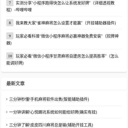
7
实测分享“小程序跑得快怎么让系统发好牌”（详细透视教
程）-哔哩哔哩
8
我来教大家“雀神麻将怎么设置才能赢”（开挂辅助器插件)
9
玩家必看科普“微信小程序麻将必赢神器免费安装”（控牌神
器)
10
玩家必看“微信小程序甘肃麻将自建房怎么提高胜率”（怎么
能调好牌)
最新文章
三分钟秒懂!手机麻将软件出售(智能辅助插件)
一分钟讲解!心悦踢坑系统如何能给好牌(确实有挂)
三分钟了解!皮皮四川麻将总是输(辅助开挂工具)