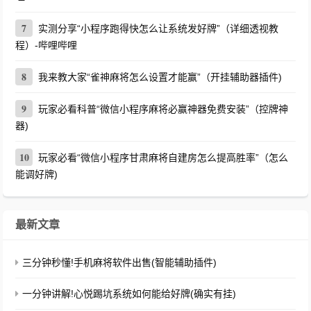
7
实测分享“小程序跑得快怎么让系统发好牌”（详细透视教
程）-哔哩哔哩
8
我来教大家“雀神麻将怎么设置才能赢”（开挂辅助器插件)
9
玩家必看科普“微信小程序麻将必赢神器免费安装”（控牌神
器)
10
玩家必看“微信小程序甘肃麻将自建房怎么提高胜率”（怎么
能调好牌)
最新文章
三分钟秒懂!手机麻将软件出售(智能辅助插件)
一分钟讲解!心悦踢坑系统如何能给好牌(确实有挂)