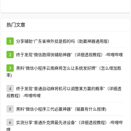
热门文章
1
分享辅助“广东雀神外挂是假的吗（助赢神器通用版）
2
终于发现“微信跑得快辅助神器”（详细透视教程）-哔哩哔哩
3
黑料“微信小程序云南麻将怎么让系统发好牌”（怎么增加胜
率)
4
终于发现“普通自动麻将机可以调整某方赢的概率”（详细透
视教程）-哔哩哔哩
5
黑料“微信小程序三代必赢神器”（输赢有什么规律)
6
实测分享“普通扑克牌最先进设备”（详细透视教程）-哔哩哔
哩