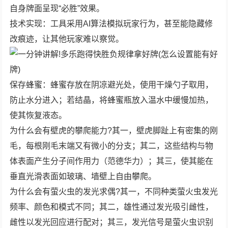
自身牌面呈现“必胜”效果。
技术实现：工具采用AI算法模拟玩家行为，甚至能隐藏修
改痕迹，让其他玩家难以察觉。
保存蜂蜜：蜂蜜存放在阴凉避光处，使用干燥勺子取用，
防止水分进入；若结晶，将蜂蜜瓶放入温水中缓慢加热，
使其恢复液态。
为什么会有壁虎的攀爬能力?其一，壁虎脚趾上有密集的刚
毛，每根刚毛末端又有微小的分支；其二，这些结构与物
体表面产生分子间作用力（范德华力）；其三，使其能在
垂直光滑表面如玻璃、墙壁上自由攀爬。
为什么会有萤火虫的发光求偶?其一，不同种类萤火虫发光
频率、颜色和模式不同；其二，雄性通过发光吸引雌性，
雌性以发光回应进行配对；其三，发光信号是萤火虫识别